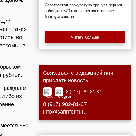
Саратовская прокуратура требует вернуть
в бюджет 570 млн за некачественное
благоустройство
ации
монт таких
артиры во
Читать больше
восемь - в
ябрьском
Связаться с редакцией или
а рублей.
прислать новость
о граждане
8 (917) 982-81-37
к либо их
8 (917) 982-81-37
краине
info@sarinform.ru
имеется 681
ь