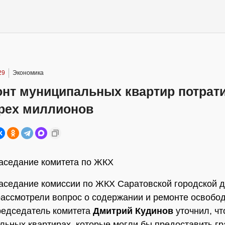
29
Экономика
онт муниципальных квартир потрат
трех миллионов
аседание комитета по ЖКХ
аседание комиссии по ЖКХ Саратовской городской д
рассмотрели вопрос о содержании и ремонте освобо
редседатель комитета
Дмитрий Кудинов
уточнил, чт
льных квартирах, которые могли бы предоставить г