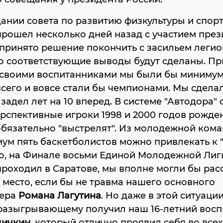
дании совета по развитию физкультуры и спорт
рошел несколько дней назад с участием през
принято решение покончить с засильем легио
о соответствующие выводы будут сделаны. Пр
 своими воспитанниками мы были бы минимум 
всего и вовсе стали бы чемпионами. Мы сдела
задел лет на 10 вперед. В системе "Автодора"
рспективные игроки 1998 и 2000 годов рожде
бязательно "выстрелят". Из молодежной ком
ум пять баскетболистов можно привлекать к "
о, на Финале восьми Единой Молодежной Лиг
роходил в Саратове, мы вполне могли бы рас
 место, если бы не травма нашего основного
кера
Романа Лагутина
. Но даже в этой ситуаци
разыгрывающему получил наш 16-летний восп
личкин
, который отлично проявил себя во всех