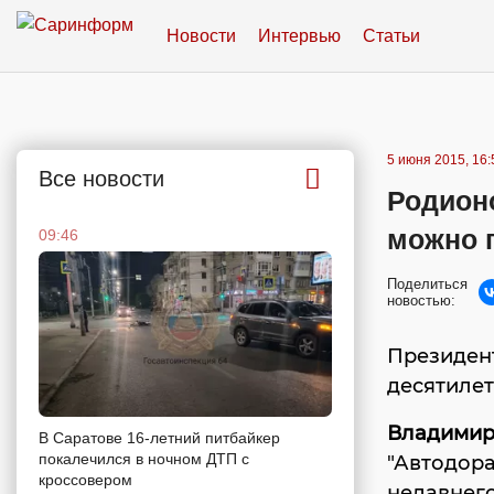
Новости
Интервью
Статьи
5 июня 2015, 16:
Все новости
Родион
можно п
09:46
Поделиться
новостью:
Президент
десятиле
Владимир
В Саратове 16-летний питбайкер
покалечился в ночном ДТП с
"Автодора
кроссовером
недавнего