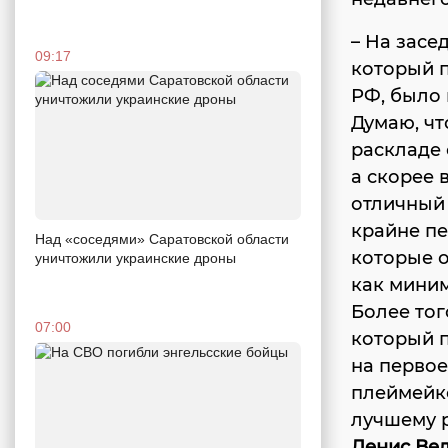
– На засе
09:17
который п
РФ, было 
Думаю, чт
раскладе
а скорее 
отличный 
крайне пе
Над «соседями» Саратовской области
которые о
уничтожили украинские дроны
как миним
Более тог
07:00
который п
на первое
плеймей
лучшему 
Денис Ве