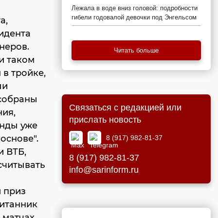
Лежала в воде вниз головой: подробности
гибели годовалой девочки под Энгельсом
а,
идента
неров.
Читать больше
и таком
в тройке,
ли
 собраны
Связаться с редакцией или
ния,
прислать новость
анды уже
основе".
8 (917) 982-81-37
и ВТБ,
8 (917) 982-81-37
считывать
info@sarinform.ru
и приз
итанник
 матчах