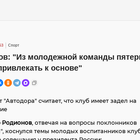
53
Спорт
ов: "Из молодежной команды пяте
ривлекать к основе"
 "Автодора" считает, что клуб имеет задел на
тие
 Родионов
, отвечая на вопросы поклонников
", коснулся темы молодых воспитанников клуб
 совещания у президента России: