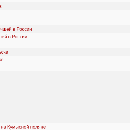
шей в России
ке
 на Кумысной поляне