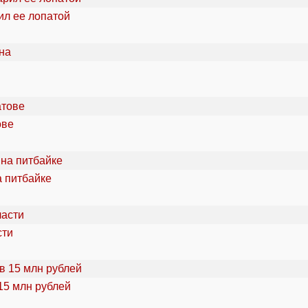
ил ее лопатой
ове
а питбайке
сти
15 млн рублей