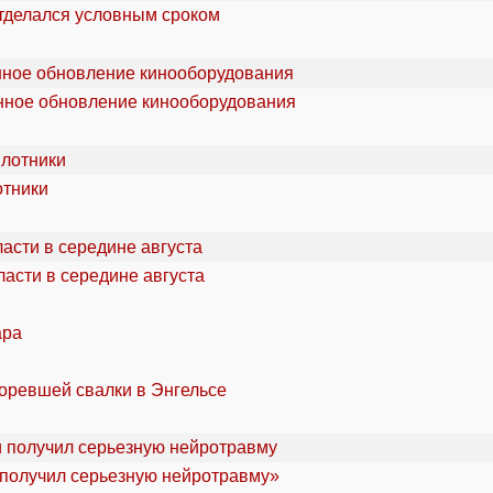
отделался условным сроком
онное обновление кинооборудования
отники
асти в середине августа
ара
горевшей свалки в Энгельсе
«получил серьезную нейротравму»