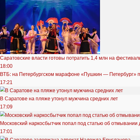
Саратовские власти готовы потратить 1,4 млн на фестива
18:00
ВТБ: на Петербургском марафоне «Пушкин — Петербург» п
17:21
В Саратове на пляже утонул мужчина средних лет
17:09
Московский наркосбытчик попал под статью об отмывании 
17:01