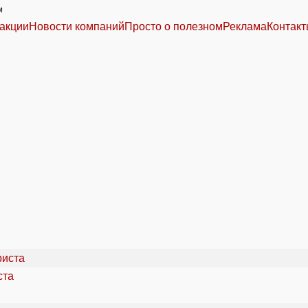
м
акции
Новости компаний
Просто о полезном
Реклама
Контак
ста