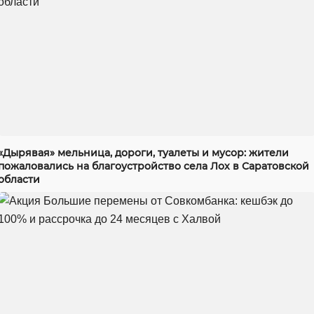
«Дырявая» мельница, дороги, туалеты и мусор: жители
пожаловались на благоустройство села Лох в Саратовской
области