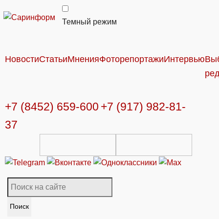
Темный режим
Новости
Статьи
Мнения
Фоторепортажи
Интервью
Вы
ре
+7 (8452) 659-600
+7 (917) 982-81-
37
Поиск