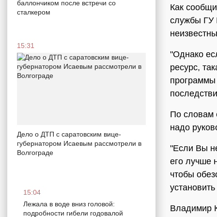
баллончиком после встречи со
Как сообщи
сталкером
службы ГУ
неизвестны
15:31
"Однако ес
ресурс, та
программы 
последстви
По словам 
надо руков
Дело о ДТП с саратовским вице-
губернатором Исаевым рассмотрели в
"Если Вы н
Волгограде
его лучше 
чтобы обез
установить
15:04
Лежала в воде вниз головой:
Владимир К
подробности гибели годовалой