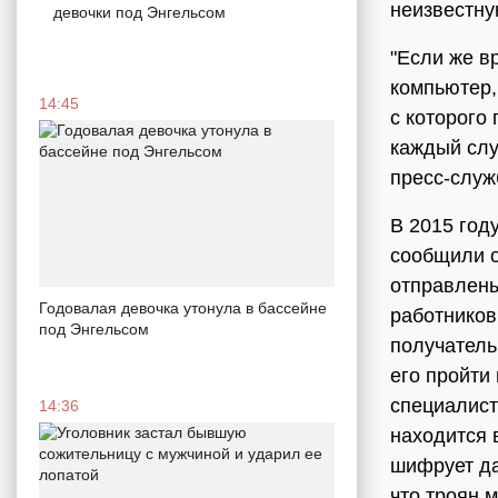
неизвестну
девочки под Энгельсом
"Если же в
компьютер,
14:45
с которого
каждый слу
пресс-служ
В 2015 год
сообщили о
отправлены
Годовалая девочка утонула в бассейне
работников
под Энгельсом
получатель
его пройти
специалист
14:36
находится 
шифрует да
что троян 