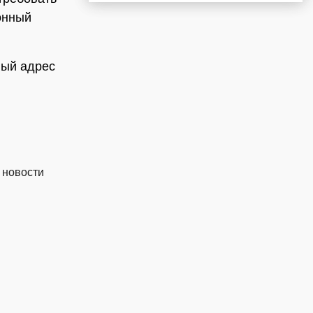
онный
ный адрес
 новости