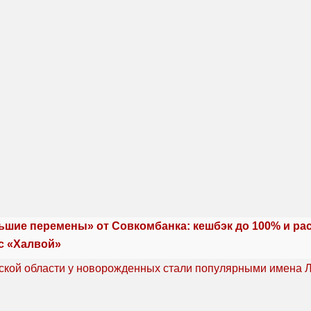
ьшие перемены» от Совкомбанка: кешбэк до 100% и ра
с «Халвой»