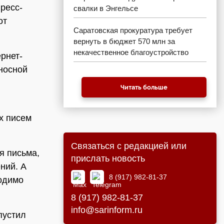
ресс-
свалки в Энгельсе
от
Саратовская прокуратура требует
вернуть в бюджет 570 млн за
некачественное благоустройство
рнет-
носной
Читать больше
х писем
Связаться с редакцией или
я письма,
прислать новость
ний. А
8 (917) 982-81-37
ходимо
8 (917) 982-81-37
info@sarinform.ru
пустил