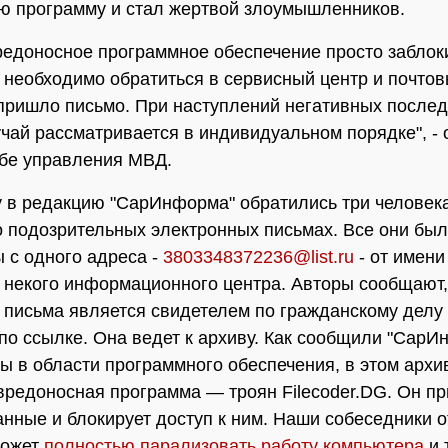
ю программу и стал жертвой злоумышленников.
редоносное программное обеспечение просто забло
 необходимо обратиться в сервисный центр и почтов
 пришло письмо. При наступлений негативных после
чай рассматривается в индивидуальном порядке", - 
бе управления МВД.
у в редакцию "СарИнформа" обратились три человека
 подозрительных электронных письмах. Все они бы
 с одного адреса -
3803348372236@list.ru
- от имени
 некого информационного центра. Авторы сообщают,
 письма является свидетелем по гражданскому делу 
 по ссылке. Она ведет к архиву. Как сообщили "СарИ
ы в области программного обеспечения, в этом архи
вредоносная программа — троян Filecoder.DG. Он пр
нные и блокирует доступ к ним. Наши собеседники о
может
полностью парализовать работу компьютера
и 