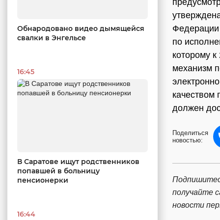
предусмотр
утверждена
Федерации 
Обнародовано видео дымящейся
свалки в Энгельсе
по исполне
которому к
механизм п
16:45
электронно
качеством 
должен дос
Поделиться
новостью:
В Саратове ищут родственников
попавшей в больницу
Подпишитес
пенсионерки
получайте 
новости пе
16:44