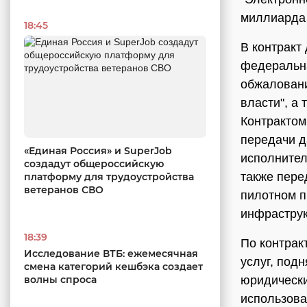
миллиарда 
18:45
В контракт
федеральна
обжаловани
власти", а
Контрактом
передачи д
«Единая Россия» и SuperJob
исполнител
создадут общероссийскую
также пере
платформу для трудоустройства
ветеранов СВО
пилотном п
инфраструк
18:39
По контрак
Исследование ВТБ: ежемесячная
услуг, под
смена категорий кешбэка создает
юридически
волны спроса
использова