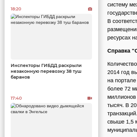
систему ме
18:20
государств
В соответс
размещению
ресурсах н
Справка 
Количество
Инспекторы ГИБДД раскрыли
незаконную перевозку 38 туш
2014 год в
баранов
на портале
более 72 м
миллионов 
17:40
тысяч. В 2
транзакций
свыше 1,5 
муниципаль