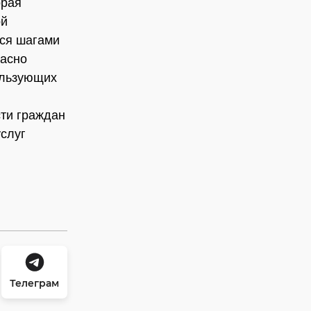
орая
ой
ся шагами
ласно
ользующих
сти граждан
слуг
Телеграм