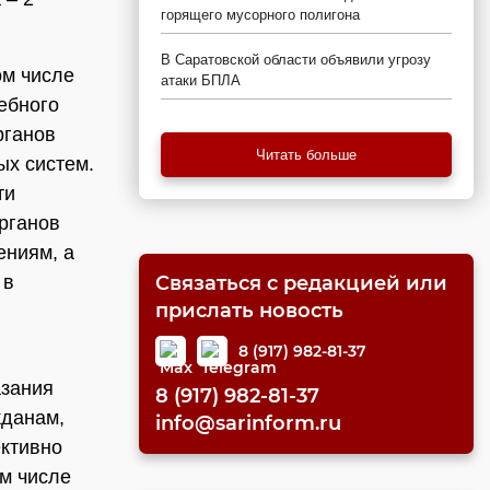
горящего мусорного полигона
В Саратовской области объявили угрозу
ом числе
атаки БПЛА
ебного
рганов
Читать больше
ых систем.
ти
рганов
ениям, а
 в
Связаться с редакцией или
прислать новость
8 (917) 982-81-37
азания
8 (917) 982-81-37
жданам,
info@sarinform.ru
ктивно
ом числе