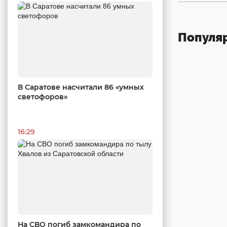
Популя
В Саратове насчитали 86 «умных
светофоров»
16:29
На СВО погиб замкомандира по