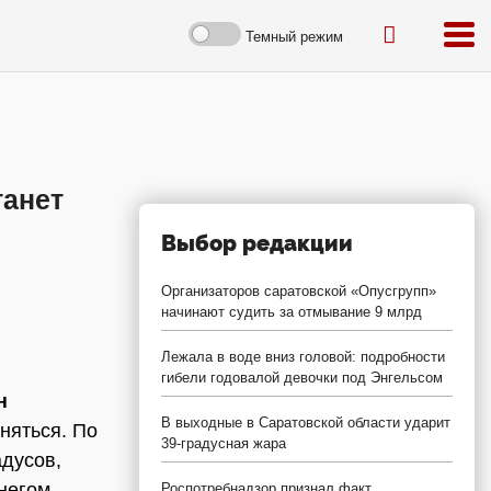
Темный режим
танет
Выбор редакции
Организаторов саратовской «Опусгрупп»
начинают судить за отмывание 9 млрд
Лежала в воде вниз головой: подробности
гибели годовалой девочки под Энгельсом
н
В выходные в Саратовской области ударит
няться. По
39-градусная жара
адусов,
негом,
Роспотребнадзор признал факт