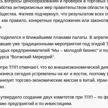
ь вопросы ценообразования и проверок в торговых с
аботка антикризисных мер правительством области п
бщества. Фатеев подчеркнул, что результатом всех 
, как правило, конкретные предложения или законот
.
поделился и ближайшими планами палаты. В апреле
авшие уже традиционными мероприятия под эгидой 
дых предпринимателей "Мы – молодой бизнес" и п
курса "Волжский Меркурий".
нтре ТПП отмечают, что во внешнеэкономической де
изнеса сегодня устремлены на юг и восток, поэтому 
анизует торгово-экономические миссии в Китай, Иран
ан.
утвердило создание двух комитетов при ТПП – по 
ию предприятий и по инвестициям.