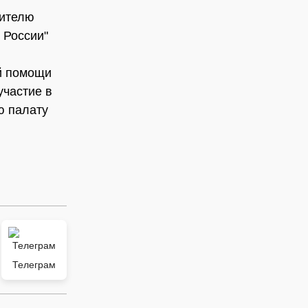
вителю
 России"
й помощи
частие в
ю палату
Телеграм