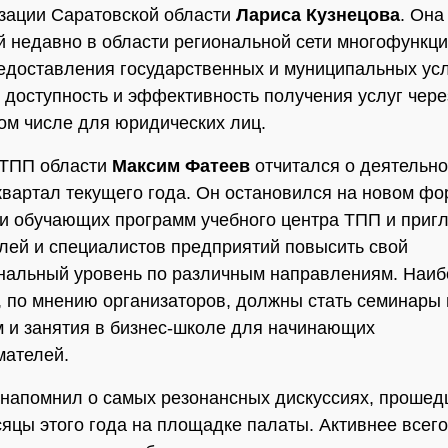
зации Саратовской области
Лариса Кузнецова
. Она
й недавно в области региональной сети многофункц
едоставления государственных и муниципальных усл
 доступность и эффективность получения услуг чере
том числе для юридических лиц.
 ТПП области
Максим Фатеев
отчитался о деятельно
квартал текущего года. Он остановился на новом фо
и обучающих программ учебного центра ТПП и приг
лей и специалистов предприятий повысить свой
нальный уровень по различным направлениям. Наи
 по мнению организаторов, должны стать семинары 
м и занятия в бизнес-школе для начинающих
мателей.
напомнил о самых резонансных дискуссиях, прошед
яцы этого года на площадке палаты. Активнее всего