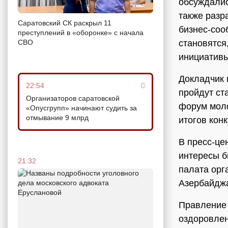
обсуждалис
также разр
Саратовский СК раскрыл 11
бизнес-соо
преступлений в «оборонке» с начала
СВО
становятся
инициативы
Докладчик 
22:54
пройдут ст
Организаторов саратовской
форум моло
«Опусгрупп» начинают судить за
отмывание 9 млрд
итогов кон
В пресс-це
интересы б
21:32
палата орг
Азербайдж
Правление 
оздоровлен