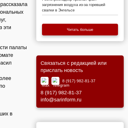
 рассказала
загрязнения воздуха из-за горевшей
свалки в Энгельсе
иональных
уг,
з эти
Читать больше
сти палаты
рмате
ласил
Связаться с редакцией или
прислать новость
более
8 (917) 982-81-37
по
8 (917) 982-81-37
info@sarinform.ru
ших в