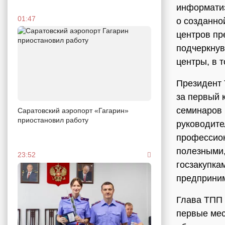
информати
01:47
о созданно
центров пр
подчеркнув
центры, в 
Президент
за первый 
семинаров 
Саратовский аэропорт «Гагарин»
приостановил работу
руководите
профессио
полезными,
23:52
госзакупка
предприни
Глава ТПП 
первые мес