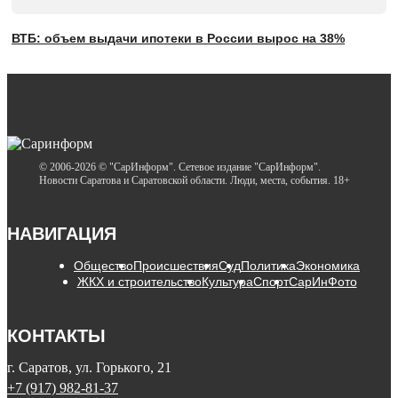
ВТБ: объем выдачи ипотеки в России вырос на 38%
© 2006-2026 © "СарИнформ". Сетевое издание "СарИнформ".
Новости Саратова и Саратовской области. Люди, места, события. 18+
НАВИГАЦИЯ
Общество
Происшествия
Суд
Политика
Экономика
ЖКХ и строительство
Культура
Спорт
СарИнФото
КОНТАКТЫ
г. Саратов, ул. Горького, 21
+7 (917) 982-81-37