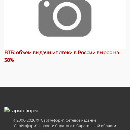
ВТБ: объем выдачи ипотеки в России вырос на
38%
© 2006-2026 © "СарИнформ". Сетевое издание
"СарИнформ". Новости Саратова и Саратовской области.