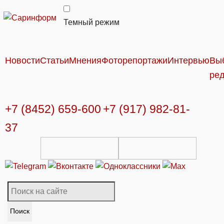
Темный режим
Новости
Статьи
Мнения
Фоторепортажи
Интервью
Вы
ре
+7 (8452) 659-600
+7 (917) 982-81-
37
Поиск