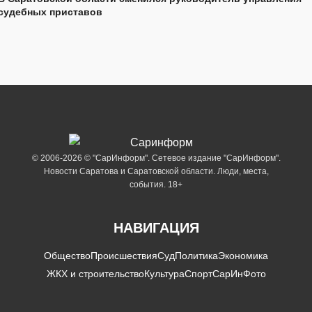
судебных приставов
© 2006-2026 © "СарИнформ". Сетевое издание "СарИнформ".
Новости Саратова и Саратовской области. Люди, места,
события. 18+
НАВИГАЦИЯ
Общество
Происшествия
Суд
Политика
Экономика
ЖКХ и строительство
Культура
Спорт
СарИнФото