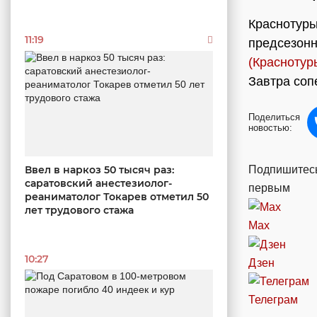
Краснотурь
11:19
предсезонн
(Краснотур
Завтра соп
Поделиться
новостью:
Подпишитесь
Ввел в наркоз 50 тысяч раз:
саратовский анестезиолог-
первым
реаниматолог Токарев отметил 50
лет трудового стажа
Max
10:27
Дзен
Телеграм