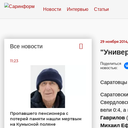
Новости
Интервью
Статьи
29 ноября 2014,
Все новости
"Униве
11:23
Поделиться
новостью:
Саратовцы 
Саратовски
Свердловск
вели 0:4, а
Пропавшего пенсионера с
Гаврилов
(
потерей памяти нашли мертвым
на Кумысной поляне
Михаил Е