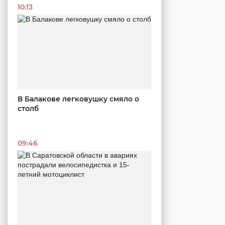
10:13
В Балакове легковушку смяло о
столб
09:46