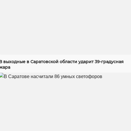
В выходные в Саратовской области ударит 39-градусная
жара