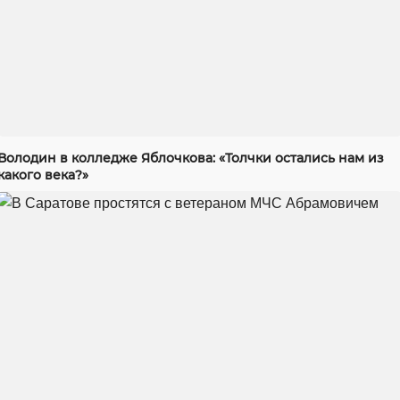
Володин в колледже Яблочкова: «Толчки остались нам из
какого века?»