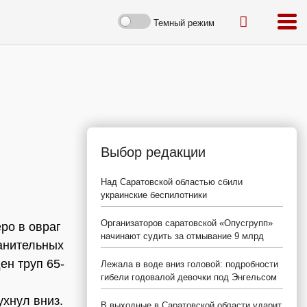
Темный режим
Выбор редакции
Над Саратовской областью сбили
украинские беспилотники
Организаторов саратовской «Опусгрупп»
ро в овраг
начинают судить за отмывание 9 млрд
анительных
ен труп 65-
Лежала в воде вниз головой: подробности
гибели годовалой девочки под Энгельсом
ухнул вниз.
В выходные в Саратовской области ударит