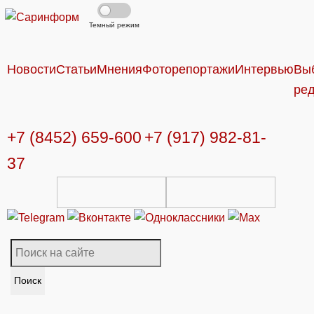
Темный режим
Новости
Статьи
Мнения
Фоторепортажи
Интервью
Вы
ре
+7 (8452) 659-600
+7 (917) 982-81-
37
Поиск