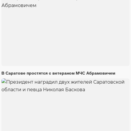
В Саратове простятся с ветераном МЧС Абрамовичем