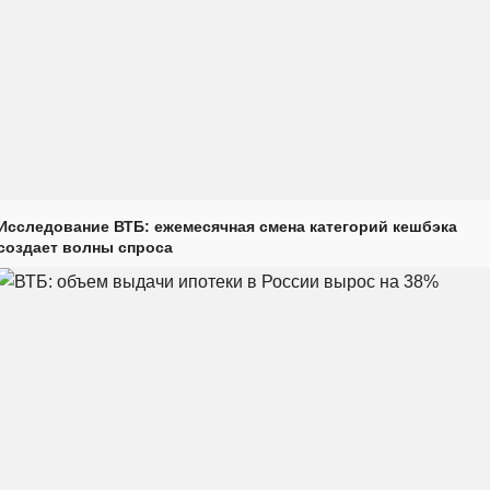
Исследование ВТБ: ежемесячная смена категорий кешбэка
создает волны спроса