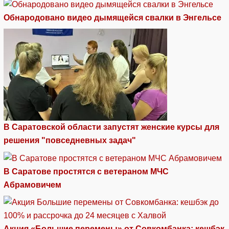
Обнародовано видео дымящейся свалки в Энгельсе
В Саратовской области запустят женские курсы для
решения "повседневных задач"
В Саратове простятся с ветераном МЧС
Абрамовичем
Акция «Большие перемены» от Совкомбанка: кешбэк