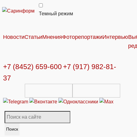
Темный режим
Новости
Статьи
Мнения
Фоторепортажи
Интервью
Вы
ре
+7 (8452) 659-600
+7 (917) 982-81-
37
Поиск