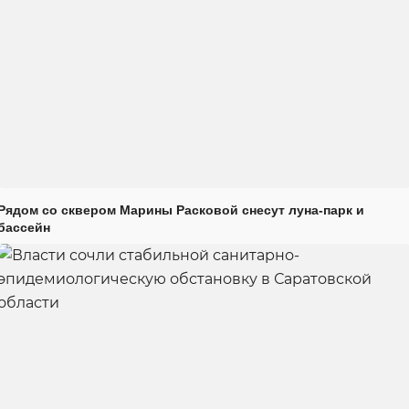
Рядом со сквером Марины Расковой снесут луна-парк и
бассейн