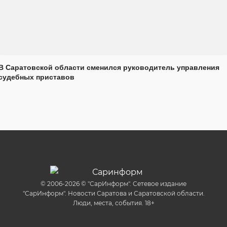
В Саратовской области сменился руководитель управления
судебных приставов
© 2006-2026 © "СарИнформ". Сетевое издание
"СарИнформ". Новости Саратова и Саратовской области.
Люди, места, события. 18+