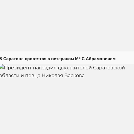
В Саратове простятся с ветераном МЧС Абрамовичем