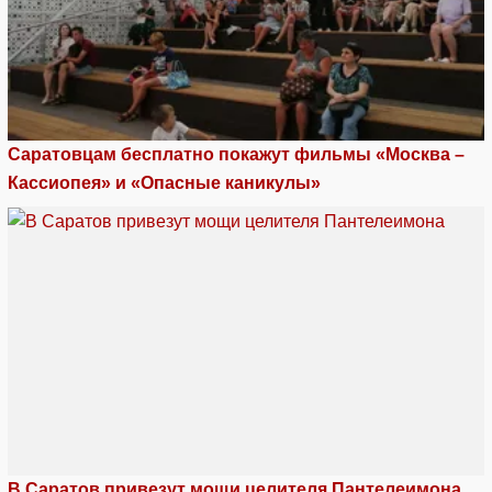
Саратовцам бесплатно покажут фильмы «Москва –
Кассиопея» и «Опасные каникулы»
В Саратов привезут мощи целителя Пантелеимона