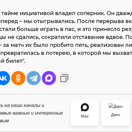
 тайме иициативой владел соперник. Он два
вперед – мы отыгрывались. После перерыва в
 стали больше играть в пас, и это принесло рез
нцы не сдались, сократили отставание вдвое. 
– за матч их было пробито пять, реализован л
превратилась в лотерею, в которой мы выхва
й билет".
ь на наши каналы и
самые важные и интересные
Дзен
Max
рвым