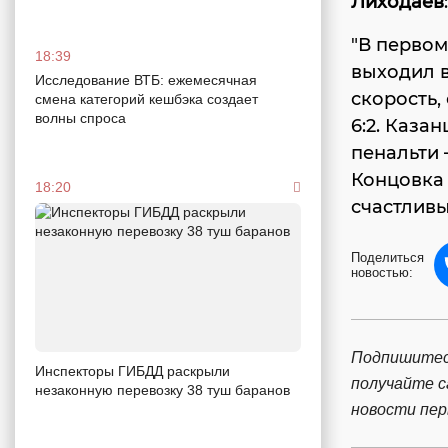
Лиходаев
:
"В первом
18:39
выходил 
Исследование ВТБ: ежемесячная
скорость,
смена категорий кешбэка создает
волны спроса
6:2. Каза
пенальти 
Концовка 
18:20
счастливы
Поделиться
новостью:
Подпишитес
Инспекторы ГИБДД раскрыли
получайте 
незаконную перевозку 38 туш баранов
новости пе