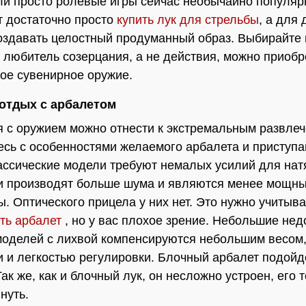
ли просто ролевые игры сейчас необычайно популяр
т достаточно просто
купить лук для стрельбы
, а для 
оздавать целостный продуманный образ. Выбирайте п
 любитель созерцания, а не действия, можно приобр
ое сувенирное оружие.
отдых с арбалетом
 с оружием можно отнести к экстремальным развлеч
сь с особенностями желаемого арбалета и приступа
ассические модели требуют немалых усилий для нат
и производят больше шума и являются менее мощны
ы. Оптического прицела у них нет. Это нужно учитыва
ть арбалет
, но у вас плохое зрение. Небольшие нед
оделей с лихвой компенсируются небольшим весом,
и и легкостью регулировки. Блочный арбалет подойд
ак же, как и блочный лук, он несложно устроен, его 
нуть.