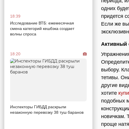
периода, и
одних буде
придется с
18:39
Исследование ВТБ: ежемесячная
Если же вы
смена категорий кешбэка создает
эксклюзивн
волны спроса
Активный 
Упражнения
18:20
Определите
выбору. Кл
тетивы. Он
другие вид
хотите
купи
подобных м
Инспекторы ГИБДД раскрыли
конструкци
незаконную перевозку 38 туш баранов
новичкам. Т
проще натя