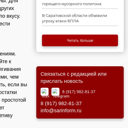
ны. Для
горящего мусорного полигона
других
о вкусу.
В Саратовской области объявили
угрозу атаки БПЛА
ести
Читать больше
ениям.
йте к
ягивания
Связаться с редакцией или
ми, чем
прислать новость
ть, если вы
8 (917) 982-81-37
остатки
 простотой
8 (917) 982-81-37
ет
info@sarinform.ru
тетиву