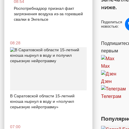
08:54
ниже.
Роспотребнадзор признал факт
загрязнения воздуха из-за горевшей
свалки в Энгельсе
Поделиться
новостью:
08:28
Подпишитесь
первым
Max
Дзен
В Саратовской области 15-летний
Телеграм
юноша нырнул в воду и «получил
серьезную нейротравму»
Популярн
07:00