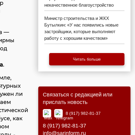
р
некачественное благоустройство
я
Министр строительства и ЖКХ
Бутылкин: «У нас появились новые
в —
застройщики, которые выполняют
работу с хорошим качеством»
фирмы
под
Читать больше
а
.
мле,
ьтурных
нужен ли
Связаться с редакцией или
жаем
прислать новость
истической
8 (917) 982-81-37
усе, как
8 (917) 982-81-37
ром
info@sarinform.ru
оду, -