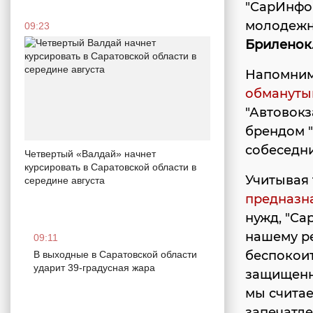
"СарИнфо
молодежно
09:23
Бриленок
Напомним
обмануты
"Автовокз
брендом 
собеседн
Четвертый «Валдай» начнет
курсировать в Саратовской области в
Учитывая 
середине августа
предназн
нужд, "Са
нашему ре
09:11
беспокоит
В выходные в Саратовской области
ударит 39-градусная жара
защищенно
мы считае
запечатле