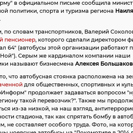
рму" в официальном письме сообщила минист
й политики, спорта и туризма региона
Наил
.
, по словам транспортников, Валерий Соколо
й пенсионер
, которого сделали директором 
ал 64" (автобусы этой организации работают 
"Ной"). Серым же кардиналом компании наши
ики называют бизнесмена
Алексея Большаков
то, что автобусная стоянка расположена на зе
аченной
для общественных, спортивных и кул
рИнформ" продолжает задаваться вопросом "
гиону такой перевозчик?". Также мы продол
ься из-за низкой, на наш взгляд, антитеррор
сти стадиона, так как спрятать бомбу в автоб
м, не составляет особого труда. Фото, на кото
ны ноевские автобусы на "Локомотиве в 2014 г