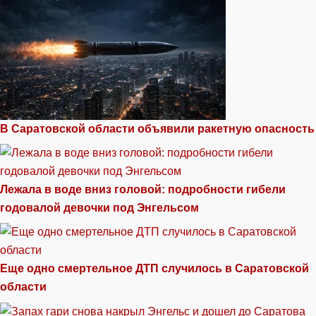
В Саратовской области объявили ракетную опасность
Лежала в воде вниз головой: подробности гибели
годовалой девочки под Энгельсом
Еще одно смертельное ДТП случилось в Саратовской
области