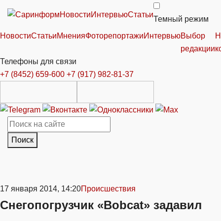
Новости
Интервью
Статьи
Темный режим
Новости
Статьи
Мнения
Фоторепортажи
Интервью
Выбор
Н
редакции
к
Телефоны для связи
+7 (8452) 659-600
+7 (917) 982-81-37
Поиск
17 января 2014, 14:20
Происшествия
Снегопогрузчик «Bobcat» задавил