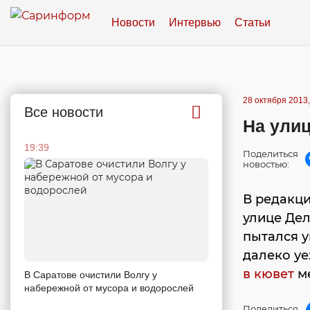
Новости
Интервью
Статьи
28 октября 2013,
Все новости
На ули
19:39
Поделиться
новостью:
В редакц
улице Дел
пытался у
далеко у
в кювет
ме
В Саратове очистили Волгу у
набережной от мусора и водорослей
Поделиться