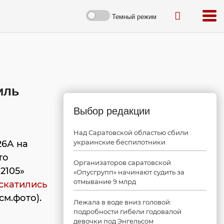
Темный режим
иль
Выбор редакции
Над Саратовской областью сбили
украинские беспилотники
26А на
то
Организаторов саратовской
2105»
«Опусгрупп» начинают судить за
отмывание 9 млрд
скатились
м.фото).
Лежала в воде вниз головой:
подробности гибели годовалой
девочки под Энгельсом