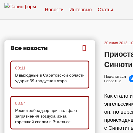
Новости
Интервью
Статьи
30 июля 2013, 10
Все новости
Приост
Синюти
09:11
В выходные в Саратовской области
Поделиться
ударит 39-градусная жара
новостью:
Как стало 
08:54
энгельсски
Роспотребнадзор признал факт
он, по вер
загрязнения воздуха из-за
происходящ
горевшей свалки в Энгельсе
с Синютины