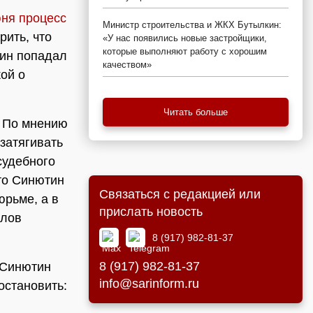
ня процесс
Министр строительства и ЖКХ Бутылкин:
рить, что
«У нас появились новые застройщики,
которые выполняют работу с хорошим
тин попадал
качеством»
ой о
Читать больше
. По мнению
затягивать
судебного
что Синютин
Связаться с редакцией или
юрьме, а в
прислать новость
илов
8 (917) 982-81-37
8 (917) 982-81-37
 Синютин
info@sarinform.ru
остановить: