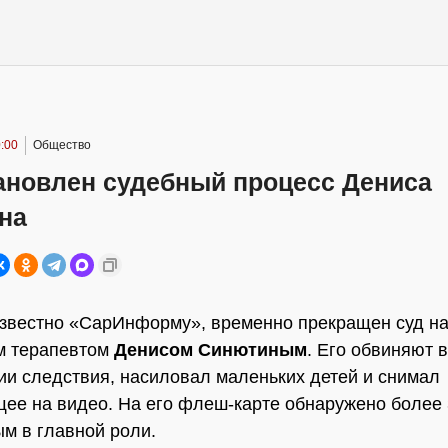
:00
Общество
ановлен судебный процесс Дениса
на
известно «СарИнформу», временно прекращен суд н
м терапевтом
Денисом Синютиным
. Его обвиняют в
сии следствия, насиловал маленьких детей и снимал
ее на видео. На его флеш-карте обнаружено более 
м в главной роли.