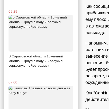
Как сообщи
08:28
приближает
ему плохо 
в автоката
невыезде.
Напомним,
источника 
вынесение 
В Саратовской области 15-летний
юноша нырнул в воду и «получил
решения, б
серьезную нейротравму»
будет прос
лазарете, 
осужденные
07:00
Как "СарИн
действител