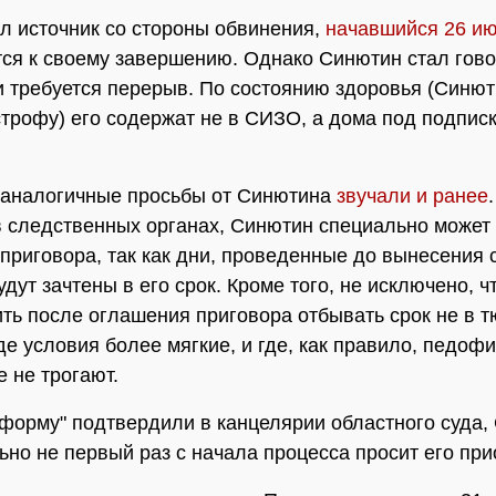
л источник со стороны обвинения,
начавшийся 26 ию
ся к своему завершению. Однако Синютин стал гово
и требуется перерыв. По состоянию здоровья (Синю
строфу) его содержат не в СИЗО, а дома под подписк
 аналогичные просьбы от Синютина
звучали и ранее
в следственных органах, Синютин специально может 
приговора, так как дни, проведенные до вынесения 
удут зачтены в его срок. Кроме того, не исключено, 
ить после оглашения приговора отбывать срок не в т
где условия более мягкие, и где, как правило, педоф
 не трогают.
форму" подтвердили в канцелярии областного суда,
ьно не первый раз с начала процесса просит его при