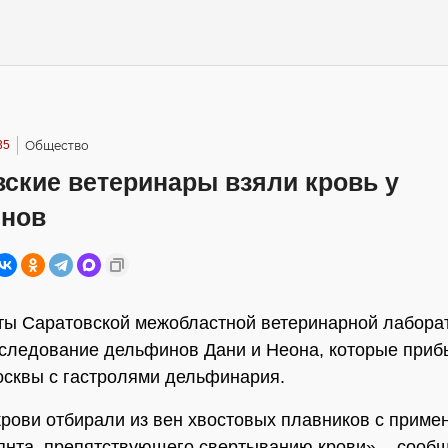
35
Общество
ские ветеринары взяли кровь у
нов
ы Саратовской межобластной ветеринарной лабора
следование дельфинов Дани и Неона, которые приб
осквы с гастролями дельфинария.
рови отбирали из вен хвостовых плавников с приме
янта, препятствующего свертыванию крови», - сообщ