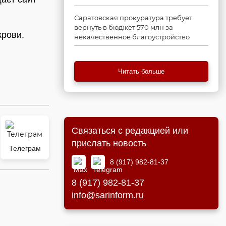
Саратовская прокуратура требует
вернуть в бюджет 570 млн за
крови.
некачественное благоустройство
Читать больше
Связаться с редакцией или
прислать новость
Телеграм
8 (917) 982-81-37
8 (917) 982-81-37
info@sarinform.ru