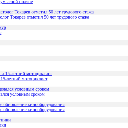
Кумысной поляне
толог Токарев отметил 50 лет трудового стажа
р
и 15-летний мотоциклист
лался условным сроком
ое обновление кинооборудования
ики