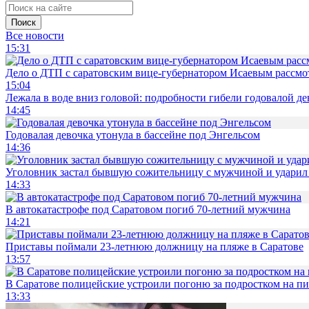
Поиск
Все новости
15:31
Дело о ДТП с саратовским вице-губернатором Исаевым рассмо
15:04
Лежала в воде вниз головой: подробности гибели годовалой д
14:45
Годовалая девочка утонула в бассейне под Энгельсом
14:36
Уголовник застал бывшую сожительницу с мужчиной и ударил 
14:33
В автокатастрофе под Саратовом погиб 70-летний мужчина
14:21
Приставы поймали 23-летнюю должницу на пляже в Саратове
13:57
В Саратове полицейские устроили погоню за подростком на п
13:33