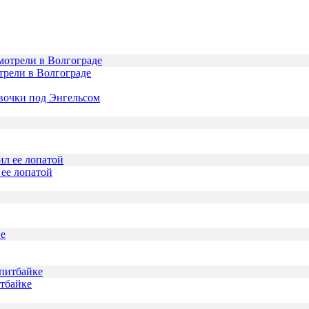
трели в Волгограде
евочки под Энгельсом
ее лопатой
итбайке