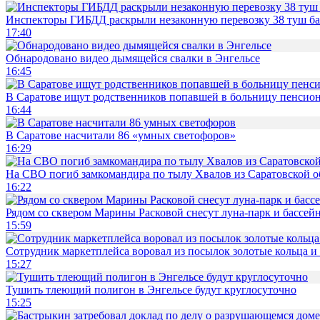
Инспекторы ГИБДД раскрыли незаконную перевозку 38 туш б
17:40
Обнародовано видео дымящейся свалки в Энгельсе
16:45
В Саратове ищут родственников попавшей в больницу пенсио
16:44
В Саратове насчитали 86 «умных светофоров»
16:29
На СВО погиб замкомандира по тылу Хвалов из Саратовской о
16:22
Рядом со сквером Марины Расковой снесут луна-парк и бассей
15:59
Сотрудник маркетплейса воровал из посылок золотые кольца и 
15:27
Тушить тлеющий полигон в Энгельсе будут круглосуточно
15:25