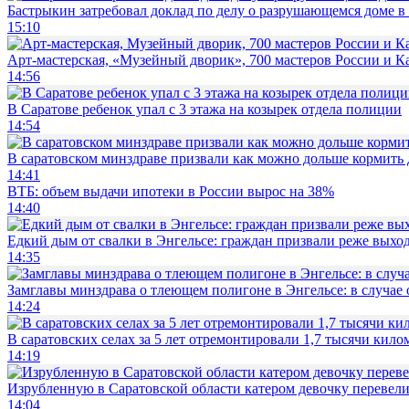
Бастрыкин затребовал доклад по делу о разрушающемся доме в
15:10
Арт-мастерская, «Музейный дворик», 700 мастеров России и Ка
14:56
В Саратове ребенок упал с 3 этажа на козырек отдела полиции
14:54
В саратовском минздраве призвали как можно дольше кормить
14:41
ВТБ: объем выдачи ипотеки в России вырос на 38%
14:40
Едкий дым от свалки в Энгельсе: граждан призвали реже выхо
14:35
Замглавы минздрава о тлеющем полигоне в Энгельсе: в случае
14:24
В саратовских селах за 5 лет отремонтировали 1,7 тысячи кило
14:19
Изрубленную в Саратовской области катером девочку перевели
14:04