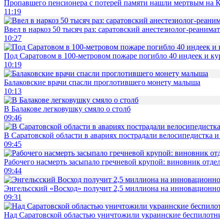
Пропавшего пенсионера с потерей памяти нашли мертвым на 
11:19
Ввел в наркоз 50 тысяч раз: саратовский анестезиолог-реанима
10:27
Под Саратовом в 100-метровом пожаре погибло 40 индеек и ку
10:19
Балаковские врачи спасли проглотившего монету малыша
10:13
В Балакове легковушку смяло о столб
09:46
В Саратовской области в авариях пострадали велосипедистка 
09:45
Рабочего насмерть засыпало гречневой крупой: виновник отде
09:44
Энгельсский «Восход» получит 2,5 миллиона на инновационн
09:31
Над Саратовской областью уничтожили украинские беспилотн