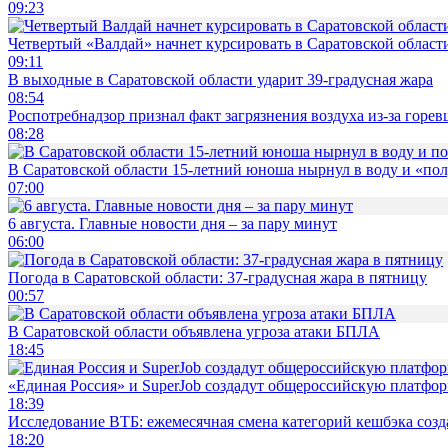
09:23
Четвертый «Валдай» начнет курсировать в Саратовской области
09:11
В выходные в Саратовской области ударит 39-градусная жара
08:54
Роспотребнадзор признал факт загрязнения воздуха из-за горев
08:28
В Саратовской области 15-летний юноша нырнул в воду и «по
07:00
6 августа. Главные новости дня – за пару минут
06:00
Погода в Саратовской области: 37-градусная жара в пятницу
00:57
В Саратовской области объявлена угроза атаки БПЛА
18:45
«Единая Россия» и SuperJob создадут общероссийскую платфор
18:39
Исследование ВТБ: ежемесячная смена категорий кешбэка созд
18:20