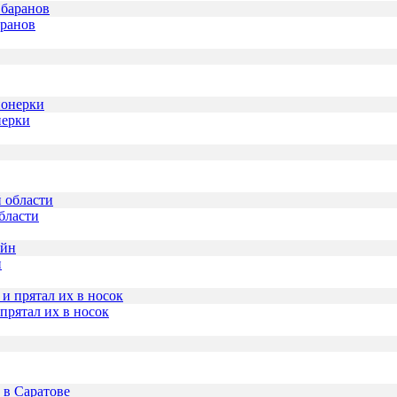
аранов
нерки
бласти
н
прятал их в носок