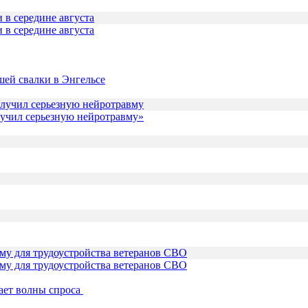
 в середине августа
шей свалки в Энгельсе
лучил серьезную нейротравму»
му для трудоустройства ветеранов СВО
ает волны спроса