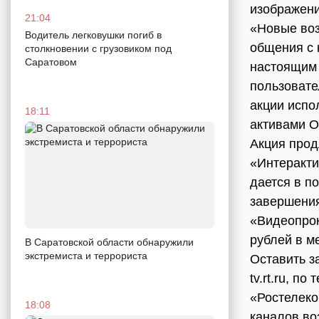
изображени
21:04
«Новые воз
Водитель легковушки погиб в
общения с 
столкновении с грузовиком под
Саратовом
настоящим 
пользовате
акции испо
18:11
активами 
Акция прод
«Интеракти
дается в п
завершения
«Видеопрок
рублей в м
В Саратовской области обнаружили
экстремиста и террориста
Оставить з
tv.rt.ru, п
«Ростелеко
18:08
каналов во