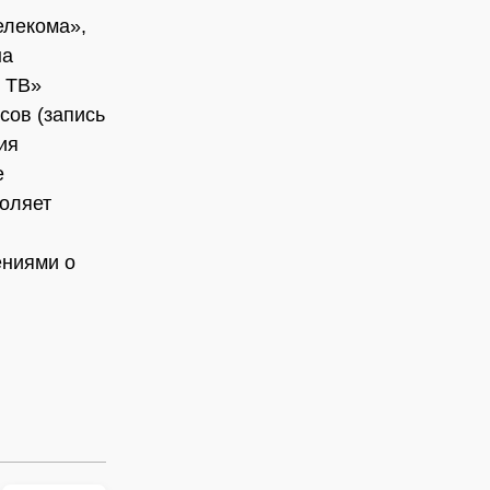
елекома»,
на
 ТВ»
сов (запись
ия
е
воляет
ениями о