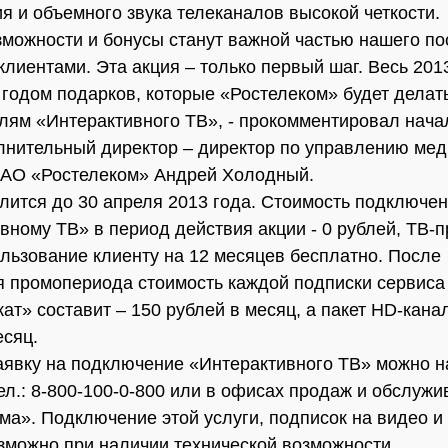
я и объемного звука телеканалов высокой четкости.
можности и бонусы станут важной частью нашего по
клиентами. Эта акция – только первый шаг. Весь 2013
годом подарков, которые «Ростелеком» будет делат
лям «Интерактивного ТВ», - прокомментировал нача
лнительный директор – директор по управлению ме
ОАО «Ростелеком» Андрей Холодный.
лится до 30 апреля 2013 года. Стоимость подключен
вному ТВ» в период действия акции - 0 рублей, ТВ-п
ользование клиенту на 12 месяцев бесплатно. После
 промопериода стоимость каждой подписки сервиса
ат» составит – 150 рублей в месяц, а пакет HD-кана
есяц.
аявку на подключение «Интерактивного ТВ» можно н
о тел.: 8-800-100-0-800 или в офисах продаж и обслуж
ма». Подключение этой услуги, подписок на видео и
зможно при наличии технической возможности.