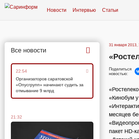
Новости
Интервью
Статьи
31 января 2013, 
Все новости
«Ростел
Поделиться
22:54
новостью:
Организаторов саратовской
«Опусгрупп» начинают судить за
«Ростелеко
отмывание 9 млрд
«Кинобум у
«Интеракти
месяцев бе
21:32
«Видеопрок
пакет HD-к