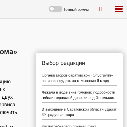
Темный режим
дома»
Выбор редакции
Организаторов саратовской «Опусгрупп»
начинают судить за отмывание 9 млрд
акцию
 к
Лежала в воде вниз головой: подробности
 двух
гибели годовалой девочки под Энгельсом
ервиса
В выходные в Саратовской области ударит
ключить
39-градусная жара
Роспотребнадзор признал факт