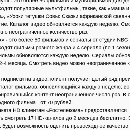
луб» - это более 50 фильмов и мультфильмов для де
ходят популярные мультфильмы, такие, как «Маша и
», «Уроки тетушки Совы: Сказки африканской саван
гие. Каталог видео обновляется каждую неделю. Смо
жно неограниченное количество раз.
x» - это более 50 фильмов и сериалы от студии NBC U
ходят фильмы разного жанра и 4 сериала (по 1 сезон
Фильмы обновляются каждую неделю. Сериалы обно
 2-4 месяца. Смотреть видео можно неограниченное 
подписки на видео, клиент получает целый ряд пре
аталог фильмов, обновляющийся каждую неделю; во
онравившийся контент неограниченное число раз. В 
одного фильма - от 70 рублей.
акета HD клиентам «Ростелекома» предоставляется
ь смотреть 17 HD-каналов до 2 месяцев бесплатно. 
х будет возможность оценить превосходное качество