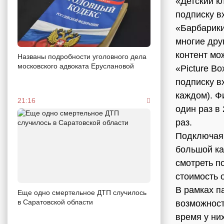
«Детский к
подписку в
«Барбарики
многие дру
контент мо
Названы подробности уголовного дела
московского адвоката Еруслановой
«Picture Bo
подписку в
каждом). 
21:16
один раз в
раз.
Подключая 
большой к
смотреть п
стоимость 
В рамках п
Еще одно смертельное ДТП случилось
в Саратовской области
возможност
время у ни