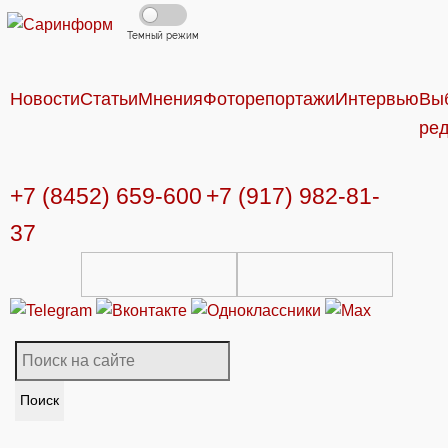
Темный режим
Новости
Статьи
Мнения
Фоторепортажи
Интервью
Вы
ре
+7 (8452) 659-600
+7 (917) 982-81-
37
Поиск