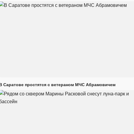
В Саратове простятся с ветераном МЧС Абрамовичем