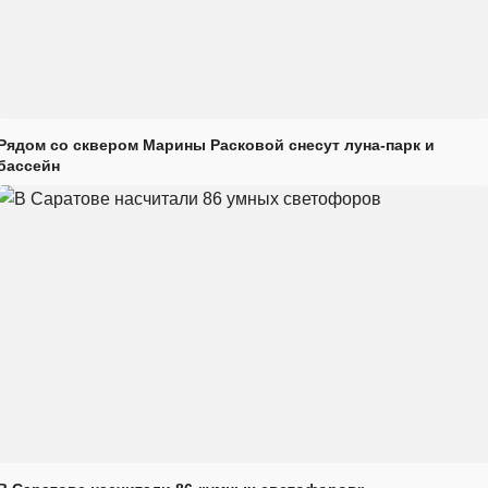
Рядом со сквером Марины Расковой снесут луна-парк и
бассейн