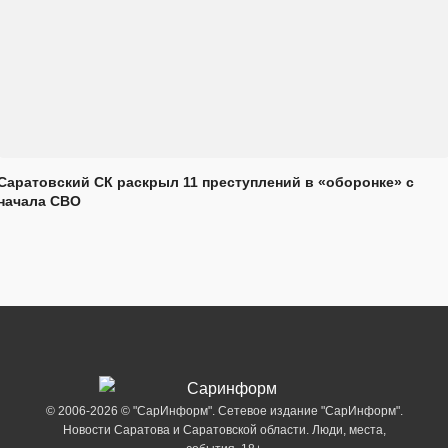
Саратовский СК раскрыл 11 преступлений в «оборонке» с
начала СВО
© 2006-2026 © "СарИнформ". Сетевое издание "СарИнформ".
Новости Саратова и Саратовской области. Люди, места,