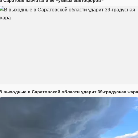
В Саратове насчитали 86 «умных светофоров»
В выходные в Саратовской области ударит 39-градусная жар