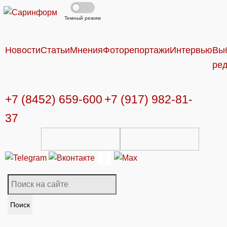
Темный режим
Новости
Статьи
Мнения
Фоторепортажи
Интервью
Вы
ре
+7 (8452) 659-600
+7 (917) 982-81-
37
Поиск