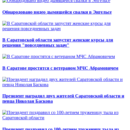
Обнародовано видео дымящейся свалки в Энгельсе
В Саратовской области запустят женские курсы для
решения "повседневных задач"
В Саратове простятся с ветераном МЧС Абрамовичем
Президент наградил двух жителей Саратовской области и
певца Николая Баскова
Президент поздравил со 100-летием труженицу тыла из