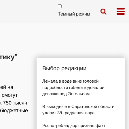
Темный режим
тику"
Выбор редакции
Лежала в воде вниз головой:
лей на
подробности гибели годовалой
девочки под Энгельсом
 смогут
а 750 тысяч
В выходные в Саратовской области
небюджетные
ударит 39-градусная жара
Роспотребнадзор признал факт