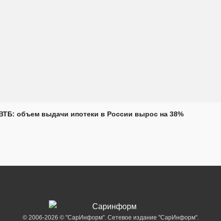
ВТБ: объем выдачи ипотеки в России вырос на 38%
© 2006-2026 © "СарИнформ". Сетевое издание "СарИнформ".