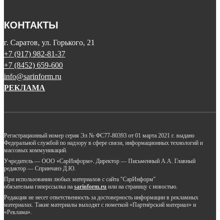
КОНТАКТЫ
г. Саратов, ул. Горького, 21
+7 (917) 982-81-37
+7 (8452) 659-600
info@sarinform.ru
РЕКЛАМА
Регистрационный номер серия Эл № ФС77-80393 от 01 марта 2021 г. выдано
Федеральной службой по надзору в сфере связи, информационных технологий и
массовых коммуникаций.
Учредитель — ООО «СарИнформ». Директор — Письменный А.А. Главный
редактор — Спринчанэ Д.Ю.
При использовании любых материалов с сайта "СарИнформ"
обязательна гиперссылка на
sarinform.ru
или на страницу с новостью.
Редакция не несет ответственность за достоверность информации в рекламных
материалах. Такие материалы выходят с пометкой «Партнёрский материал» и
«Реклама».