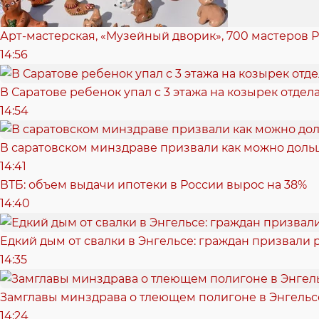
Арт-мастерская, «Музейный дворик», 700 мастеров Р
14:56
В Саратове ребенок упал с 3 этажа на козырек отде
14:54
В саратовском минздраве призвали как можно доль
14:41
ВТБ: объем выдачи ипотеки в России вырос на 38%
14:40
Едкий дым от свалки в Энгельсе: граждан призвали 
14:35
Замглавы минздрава о тлеющем полигоне в Энгельс
14:24