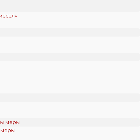
емесел»
ы меры