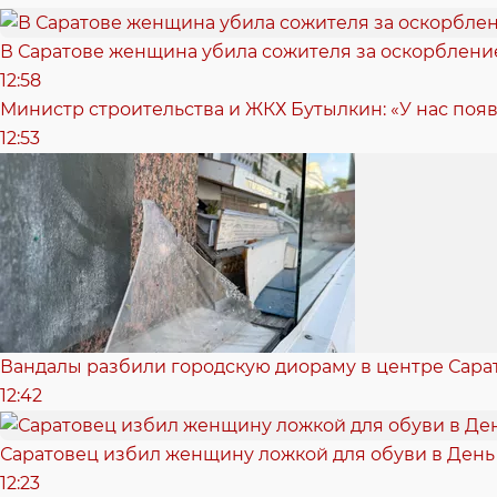
В Саратове женщина убила сожителя за оскорбление:
12:58
Министр строительства и ЖКХ Бутылкин: «У нас поя
12:53
Вандалы разбили городскую диораму в центре Сара
12:42
Саратовец избил женщину ложкой для обуви в День
12:23