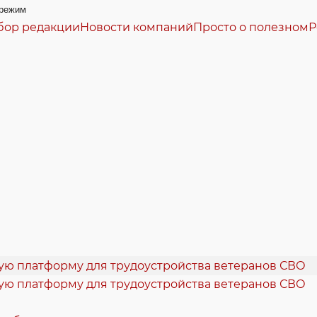
режим
бор редакции
Новости компаний
Просто о полезном
Р
кую платформу для трудоустройства ветеранов СВО