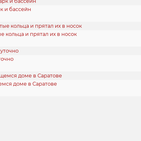
к и бассейн
 кольца и прятал их в носок
точно
емся доме в Саратове