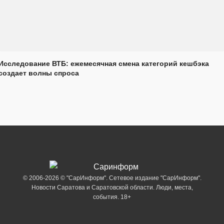
Исследование ВТБ: ежемесячная смена категорий кешбэка
создает волны спроса
© 2006-2026 © "СарИнформ". Сетевое издание "СарИнформ".
Новости Саратова и Саратовской области. Люди, места,
события. 18+