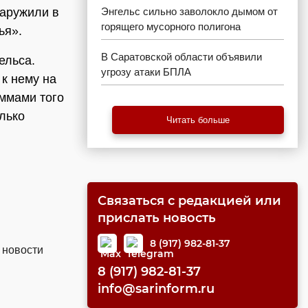
наружили в
Энгельс сильно заволокло дымом от
горящего мусорного полигона
ья».
В Саратовской области объявили
ельса.
угрозу атаки БПЛА
к нему на
аммами того
олько
Читать больше
Связаться с редакцией или
прислать новость
8 (917) 982-81-37
 новости
8 (917) 982-81-37
info@sarinform.ru