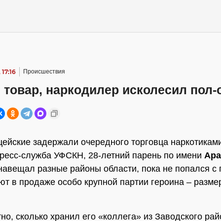
 17:16
Происшествия
товар, наркодилер исколесил пол-
ейские задержали очередного торговца наркотиками
ресс-служба УФСКН, 28-летний парень по имени
Ар
навещал разные районы области, пока не попался с
ют в продаже особо крупной партии героина – разме
тно, сколько хранил его «коллега» из Заводского ра