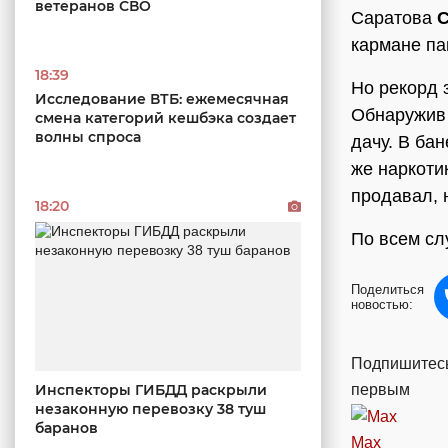
ветеранов СВО
Саратова
С
кармане па
18:39
Но рекорд 
Исследование ВТБ: ежемесячная
Обнаружив 
смена категорий кешбэка создает
волны спроса
дачу. В ба
же наркоти
продавал, 
18:20
По всем сл
Поделиться
новостью:
Подпишитесь
первым
Инспекторы ГИБДД раскрыли
незаконную перевозку 38 туш
баранов
Max