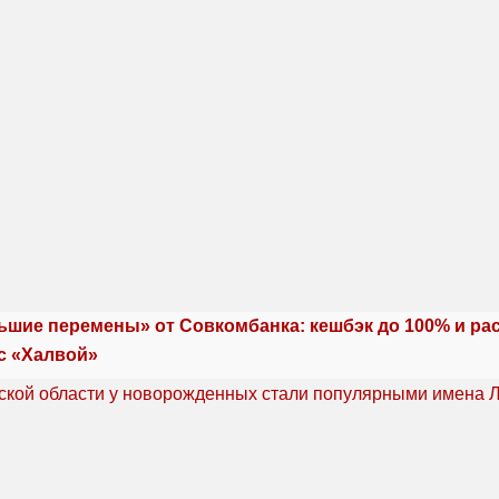
ьшие перемены» от Совкомбанка: кешбэк до 100% и ра
с «Халвой»