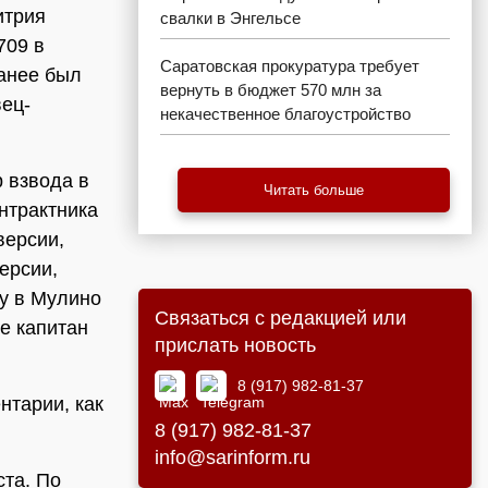
итрия
свалки в Энгельсе
709 в
Саратовская прокуратура требует
ранее был
вернуть в бюджет 570 млн за
вец-
некачественное благоустройство
 взвода в
Читать больше
нтрактника
версии,
ерсии,
у в Мулино
Связаться с редакцией или
е капитан
прислать новость
8 (917) 982-81-37
нтарии, как
8 (917) 982-81-37
info@sarinform.ru
ста. По