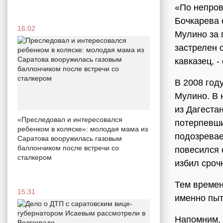
«По непров
Бочкарева 
16:02
Мулино за 
застрелен 
кавказец, 
В 2008 год
Мулино. В 
из Дагеста
«Преследовал и интересовался
потерпевши
ребенком в коляске»: молодая мама из
подозревае
Саратова вооружилась газовым
баллончиком после встречи со
повесился 
сталкером
избил сроч
Тем времен
15:31
именно пыт
Напомним, 