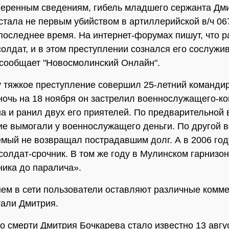
еренным сведениям, гибель младшего сержанта Дм
стала не первым убийством в артиллерийской в/ч 06
последнее время. На интернет-форумах пишут, что 
солдат, и в этом преступлении сознался его сослужи
- сообщает "Новосмолинский Онлайн".
у тяжкое преступление совершил 25-летний командир
ночь на 18 ноября он застрелил военнослужащего-ко
на и ранил двух его приятелей. По предварительной 
е вымогали у военнослужащего деньги. По другой в
мый не возвращал пострадавшим долг. А в 2006 год
солдат-срочник. В том же году в Мулинском гарнизон
ника до паралича».
ем в сети пользователи оставляют различные комме
али Дмитрия.
о смерти Дмитрия Бочкарева стало известно 13 авгу