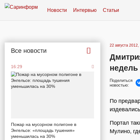
Новости
Интервью
Статьи
22 августа 2012,
Все новости
Дмитрия
недель
16:29
Поделиться
новостью:
По предва
издевались
Портал так
Пожар на мусорном полигоне в
Энгельсе: «площадь тушения»
Мулино, гд
уменьшилась на 30%