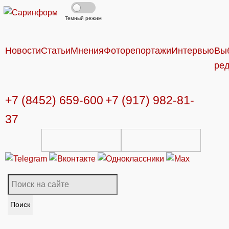
Темный режим
Новости
Статьи
Мнения
Фоторепортажи
Интервью
Вы
ре
+7 (8452) 659-600
+7 (917) 982-81-
37
Поиск