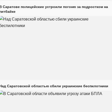
В Саратове полицейские устроили погоню за подростком на
питбайке
Над Саратовской областью сбили украинские беспилотники