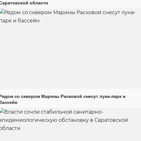
Саратовской области
Рядом со сквером Марины Расковой снесут луна-парк и
бассейн