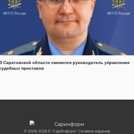
В Саратовской области сменился руководитель управления
судебных приставов
© 2006-2026 © "СарИнформ". Сетевое издание