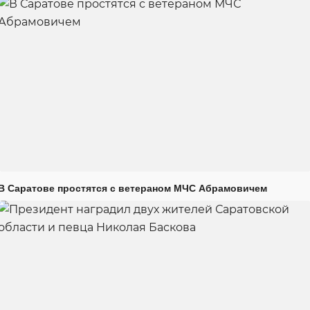
В Саратове простятся с ветераном МЧС Абрамовичем