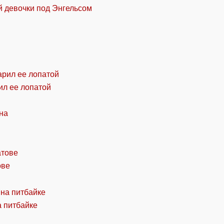
й девочки под Энгельсом
ил ее лопатой
ове
а питбайке