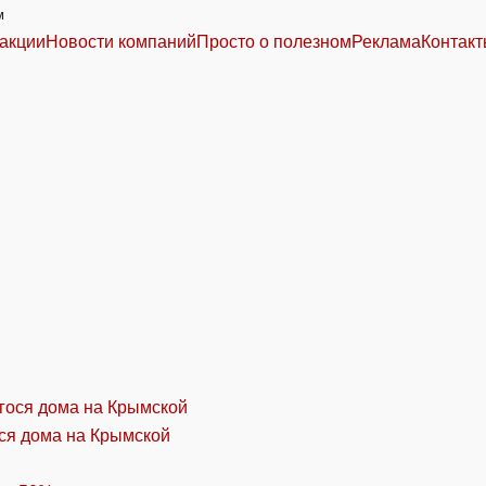
м
акции
Новости компаний
Просто о полезном
Реклама
Контак
ся дома на Крымской