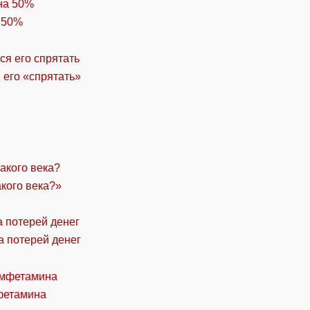
 50%
 его «спрятать»
акого века?»
а потерей денег
фетамина