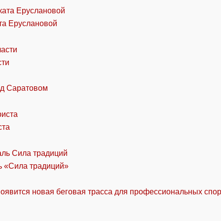
та Еруслановой
сти
од Саратовом
ста
ль «Сила традиций»
оявится новая беговая трасса для профессиональных спо