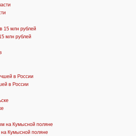
сти
15 млн рублей
шей в России
ке
 на Кумысной поляне