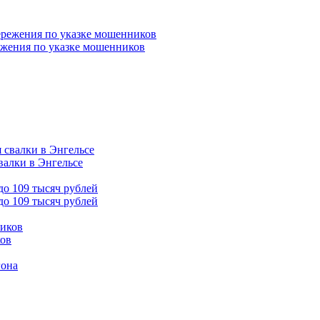
ежения по указке мошенников
валки в Энгельсе
до 109 тысяч рублей
ков
гона