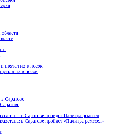
нерки
бласти
н
прятал их в носок
 Саратове
захстана: в Саратове пройдет «Палитра ремесел»