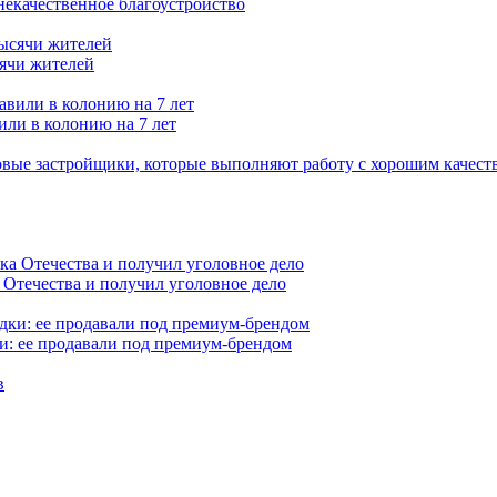
 некачественное благоустройство
сячи жителей
или в колонию на 7 лет
вые застройщики, которые выполняют работу с хорошим качест
 Отечества и получил уголовное дело
и: ее продавали под премиум-брендом