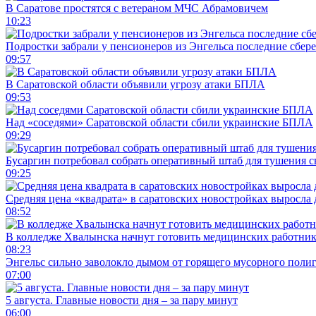
В Саратове простятся с ветераном МЧС Абрамовичем
10:23
Подростки забрали у пенсионеров из Энгельса последние сбер
09:57
В Саратовской области объявили угрозу атаки БПЛА
09:53
Над «соседями» Саратовской области сбили украинские БПЛА
09:29
Бусаргин потребовал собрать оперативный штаб для тушения с
09:25
Средняя цена «квадрата» в саратовских новостройках выросла 
08:52
В колледже Хвалынска начнут готовить медицинских работни
08:23
Энгельс сильно заволокло дымом от горящего мусорного поли
07:00
5 августа. Главные новости дня – за пару минут
06:00