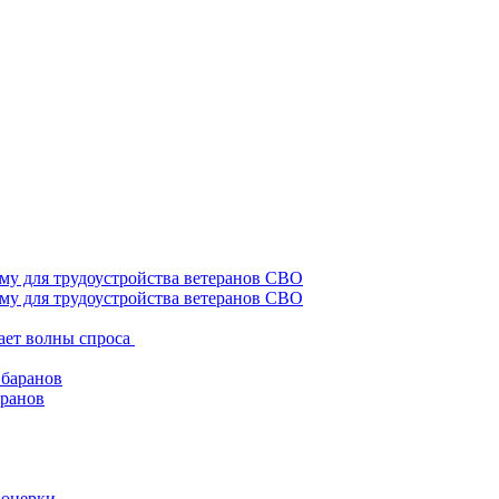
му для трудоустройства ветеранов СВО
ает волны спроса
аранов