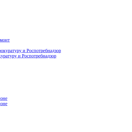
емонт
куратуру и Роспотребнадзор
гоне