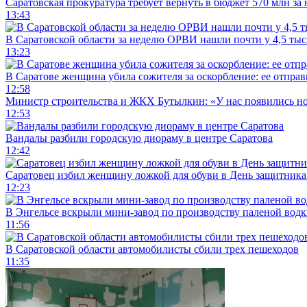
Саратовская прокуратура требует вернуть в бюджет 570 млн за
13:43
В Саратовской области за неделю ОРВИ нашли почти у 4,5 ты
13:23
В Саратове женщина убила сожителя за оскорбление: ее отправ
12:58
Министр строительства и ЖКХ Бутылкин: «У нас появились но
12:53
Вандалы разбили городскую диораму в центре Саратова
12:42
Саратовец избил женщину ложкой для обуви в День защитника
12:23
В Энгельсе вскрыли мини-завод по производству паленой водк
11:56
В Саратовской области автомобилисты сбили трех пешеходов
11:35