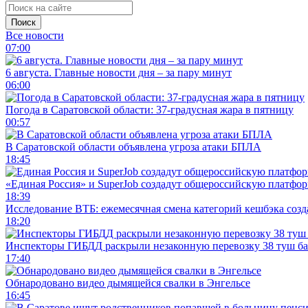
Поиск
Все новости
07:00
6 августа. Главные новости дня – за пару минут
06:00
Погода в Саратовской области: 37-градусная жара в пятницу
00:57
В Саратовской области объявлена угроза атаки БПЛА
18:45
«Единая Россия» и SuperJob создадут общероссийскую платфор
18:39
Исследование ВТБ: ежемесячная смена категорий кешбэка созд
18:20
Инспекторы ГИБДД раскрыли незаконную перевозку 38 туш б
17:40
Обнародовано видео дымящейся свалки в Энгельсе
16:45