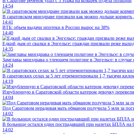
В Саратове ребенок упал с 3 этажа на козырек отдела полиции
14:54
В саратовском минздраве призвали как можно дольше кормить
14:41
ВТБ: объем выдачи ипотеки в России вырос на 38%
14:40
Едкий дым от свалки в Энгельсе: граждан призвали реже выхо
14:35
Замглавы минздрава о тлеющем полигоне в Энгельсе: в случае
14:24
В саратовских селах за 5 лет отремонтировали 1,7 тысячи кило
14:19
Изрубленную в Саратовской области катером девочку перевели
14:04
Под Саратовом нерадивая мать обманом получила 5 млн за по
14:02
В больнице остался один пострадавший при налетах БПЛА на 
14:02