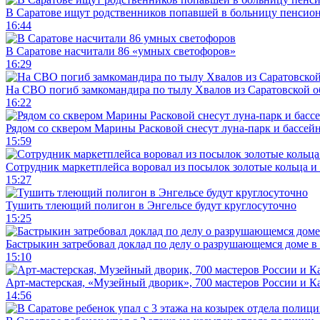
В Саратове ищут родственников попавшей в больницу пенсио
16:44
В Саратове насчитали 86 «умных светофоров»
16:29
На СВО погиб замкомандира по тылу Хвалов из Саратовской о
16:22
Рядом со сквером Марины Расковой снесут луна-парк и бассей
15:59
Сотрудник маркетплейса воровал из посылок золотые кольца и 
15:27
Тушить тлеющий полигон в Энгельсе будут круглосуточно
15:25
Бастрыкин затребовал доклад по делу о разрушающемся доме в
15:10
Арт-мастерская, «Музейный дворик», 700 мастеров России и Ка
14:56