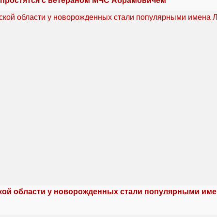
 простятся с ветераном МЧС Абрамовичем
кой области у новорожденных стали популярными име