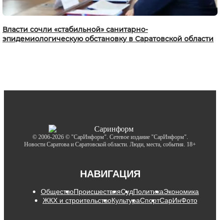
Власти сочли «стабильной» санитарно-
эпидемиологическую обстановку в Саратовской области
© 2006-2026 © "СарИнформ". Сетевое издание "СарИнформ".
Новости Саратова и Саратовской области. Люди, места, события. 18+
НАВИГАЦИЯ
Общество
Происшествия
Суд
Политика
Экономика
ЖКХ и строительство
Культура
Спорт
СарИнФото