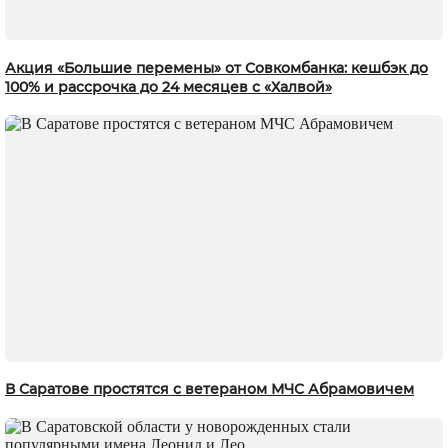
Акция «Большие перемены» от Совкомбанка: кешбэк до
100% и рассрочка до 24 месяцев с «Халвой»
В Саратове простятся с ветераном МЧС Абрамовичем