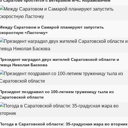
В Саратове простятся с ветераном МЧС Абрамовичем
Между Саратовом и Самарой планируют запустить
скоростную «Ласточку»
Президент наградил двух жителей Саратовской области и
певца Николая Баскова
Президент поздравил со 100-летием труженицу тыла из
Саратовской области
Погода в Саратовской области: 35-градусная жара во вторник