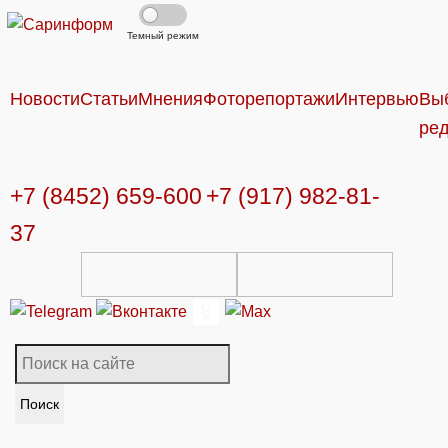
Темный режим
Новости
Статьи
Мнения
Фоторепортажи
Интервью
Вы
ре
+7 (8452) 659-600
+7 (917) 982-81-
37
Поиск